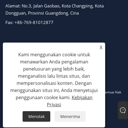
Alamat: No.3, Jalan Gaobao, Kota Changping, Kota
Dongguan, Provinsi Guangdong, Cina
Fax: +86-769-81012877
X
Kami menggunakan cookie untuk
menawarkan Anda pengalaman
penelusuran yang lebih baik,
menganalisis lalu lintas situs, dan
mempersonalisasi konten. Dengan
menggunakan situs ini, Anda menyetujui
Hak Cipta © 2024 Dongguan Niasi Plastic Machinery Co., Ltd. Semua Hak
penggunaan cookie kami.
Kebijakan
Dilindungi Undang-undang.
Privasi
Links
Sitemap
RSS
XML
Kebijakan Privasi
Menolak
Menerima