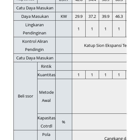
Catu Daya Masukan
Daya Masukan
KW
29.9
37.2
39.9
46.3
53
Lingkaran
1
1
1
1
1
Pendinginan
Kontrol Aliran
Katup Sion Ekspansi Termosta
Pendingin
Catu Daya Masukan
Rintik
Kat
Kuantitas
1
1
1
1
1
Metode
Beli ssor
Awal
Kapasitas
%
Cotrdl
Pola
Cangkang dan tiang