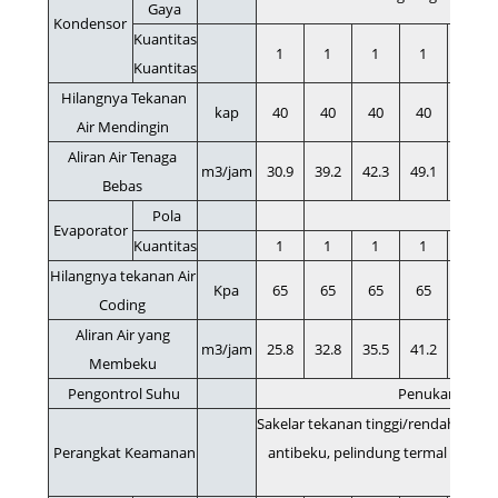
Gaya
Kondensor
Kuantitas
1
1
1
1
1
Kuantitas
Hilangnya Tekanan
kap
40
40
40
40
40
Air Mendingin
Aliran Air Tenaga
m3/jam
30.9
39.2
42.3
49.1
56.7
Bebas
Pola
Evaporator
Kuantitas
1
1
1
1
1
Hilangnya tekanan Air
Kpa
65
65
65
65
65
Coding
Aliran Air yang
m3/jam
25.8
32.8
35.5
41.2
47.6
Membeku
Pengontrol Suhu
Penukar Panas 
Sakelar tekanan tinggi/rendah, peli
Perangkat Keamanan
antibeku, pelindung termal kompres