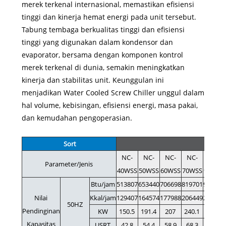
merek terkenal internasional, memastikan efisiensi
tinggi dan kinerja hemat energi pada unit tersebut.
Tabung tembaga berkualitas tinggi dan efisiensi
tinggi yang digunakan dalam kondensor dan
evaporator, bersama dengan komponen kontrol
merek terkenal di dunia, semakin meningkatkan
kinerja dan stabilitas unit. Keunggulan ini
menjadikan Water Cooled Screw Chiller unggul dalam
hal volume, kebisingan, efisiensi energi, masa pakai,
dan kemudahan pengoperasian.
S
ort
NC-
NC-
NC-
NC-
NC-
Parameter/Jenis
40WSS
50WSS
60WSS
70WSS
90WSS
Btu/jam
513807
653440
706698
819701
947385
Nilai
Kkal/jam
129407
164574
177988
206449
238607
50HZ
Pendinginan
KW
150.5
191.4
207
240.1
277.5
Kapasitas
USRT
42.8
54.4
58.9
68.3
78.9