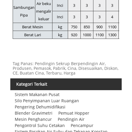
Air beku
Inci
3
3
3
3
3
Sambungan
mengalir
Pipa
Inci
3
3
3
4
4
keluar
Berat Mesin
kg
750
850
900
1100
1280
Berat Lari
kg
920
1000
1100
1300
1500
Tag Panas: Pendingin Sekrup Berpendingin Air,
Produsen, Pemasok, Pabrik, Cina, Disesuaikan, Diskon,
CE, Buatan Cina, Terbaru, Harga
Kategori Terkait
Sistem Makanan Pusat
Silo Penyimpanan Luar Ruangan
Pengering Dehumidifikasi
Blender Gravimetri
Pemuat Hopper
Mesin Penghancur
Pendingin Air
Pengontrol Suhu Cetakan
Pencampur
Sistem Pasokan Air Suhu dan Tekanan Konstan